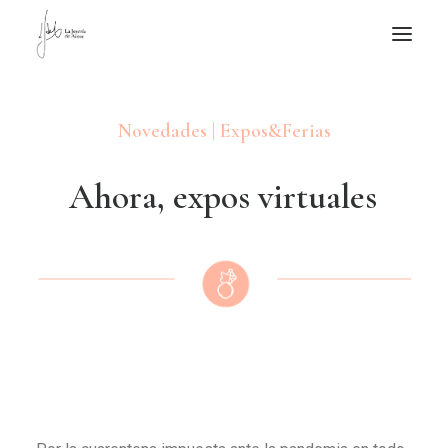
NOTICIAS DE JOYERÍA CONTEMPORÁNEA
Novedades | Expos&Ferias
NOVEDADES
DE VISITA
A
h
o
r
a
,
e
x
p
o
s
v
i
r
t
u
a
l
e
s
APUNTES
QUIÉN SOY