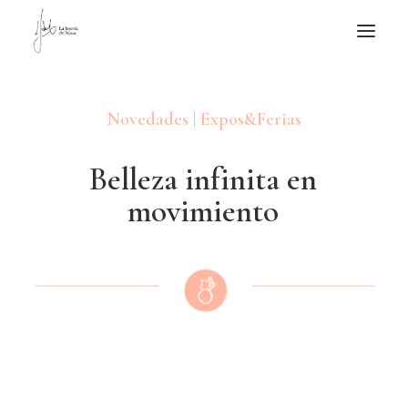
NOTICIAS DE JOYERÍA CONTEMPORÁNEA
Novedades | Expos&Ferias
NOVEDADES
DE VISITA
B
e
l
l
e
z
a
i
n
f
i
n
i
t
a
e
n
APUNTES
m
o
v
i
m
i
e
n
t
o
QUIÉN SOY