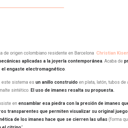
sta de origen colombiano residente en Barcelona
Christian Kise
ecánicas aplicadas a la joyería contemporánea
. Acaba de
p
:
el engaste electromagnético
.
n este sistema es
un anillo construido
en plata, latón, tubos de 
alte sintético.
El uso de imanes resalta su propuesta.
nsiste en
ensamblar esa piedra con la presión de imanes que
dros transparentes que permiten visualizar su original jueg
ética de los imanes hace que se cierren las uñas
(forma qu
 el citrino
”