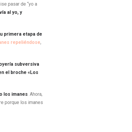
ise pasar de “yo a
ía al yo, y
su primera etapa de
manes repeliéndose
,
oyería subversiva
n el broche «Los
o los imanes
. Ahora,
rre porque los imanes