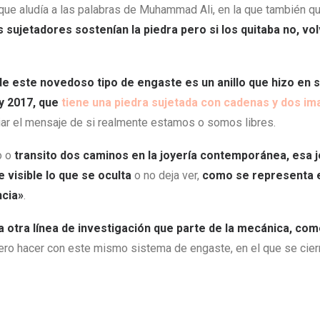
que aludía a las palabras de Muhammad Ali, en la que también qu
 sujetadores sostenían la piedra pero si los quitaba no, volv
e este novedoso tipo de engaste es un anillo que hizo en 
y 2017,
que
tiene una piedra sujetada con cadenas y dos i
iar el mensaje de si realmente estamos o somos libres.
o o
transito dos caminos en la joyería contemporánea, esa j
 visible lo que se oculta
o no deja ver,
como se representa e
ncia»
.
a otra línea de investigación que
parte de la mecánica, com
iero hacer con este mismo sistema de engaste, en el que se cie