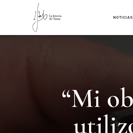
NOTICIAS
“
M
i
o
u
t
i
l
i
z