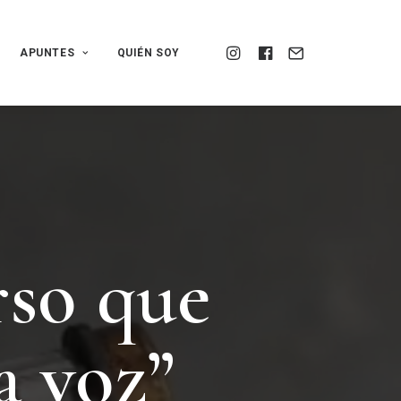
APUNTES
QUIÉN SOY
r
s
o
q
u
e
a
v
o
z
”