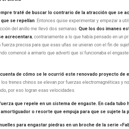
mpre traté de buscar lo contrario de la atracción que se 
 que se repelían
. Entonces quise experimentar y empezar a util
ucción del anillo me llevó dos semanas.
Que los dos imanes est
 se acrecentara
, contrariamente a lo que había pensado en un pr
 fuerza precisa para que esas uñas se unieran con el fin de sujeta
ando comencé a armarlo que advertí que sí funcionaba el engast
da cuenta de cómo se le ocurrió este renovado proyecto de 
 los trenes chinos se elevan por fuerzas electromagnéticas y no
ndo, por eso logran esas velocidades.
fuerza que repele en un sistema de engaste. En cada tubo 
amortiguador o resorte que empuja para que se sujete la 
 muelles para engastar piedras en un broche de la serie
«Fab