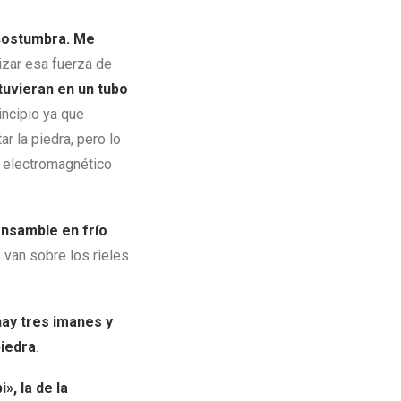
acostumbra. Me
izar esa fuerza de
uvieran en un tubo
incipio ya que
r la piedra, pero lo
e electromagnético
ensamble en frío
.
 van sobre los rieles
hay tres imanes y
piedra
.
i», la de la