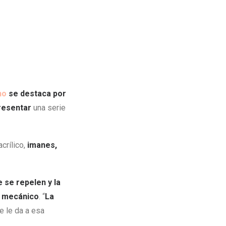
no
se destaca por
resentar
una serie
acrílico,
imanes,
 se repelen y la
o mecánico
. “
La
e le da a esa