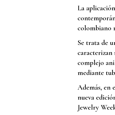
La aplicación
contemporáne
colombiano r
Se trata de 
caracterizan 
complejo ani
mediante tubo
Además, en es
nueva edició
Jewelry Week