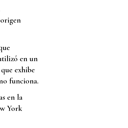
a
 origen
.
 que
tilizó en un
 que exhibe
ómo funciona.
as en la
ew York