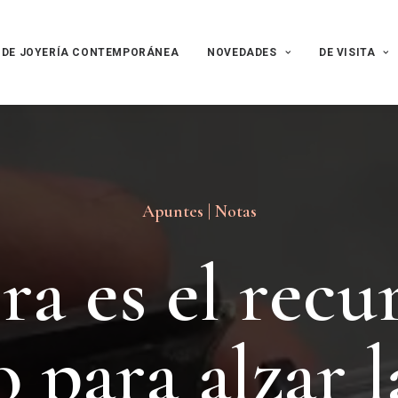
 DE JOYERÍA CONTEMPORÁNEA
NOVEDADES
DE VISITA
Apuntes | Notas
b
r
a
e
s
e
l
r
e
c
u
o
p
a
r
a
a
l
z
a
r
l