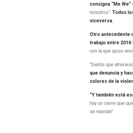
consigna “Me We”
nosotros”.
Todos los
viceversa
.
Otro antecedente d
trabajo entre 2016 
con la que quiso env
“Siento que atravies
que denuncia y hace
colores de la viole
“Y también está es
hay un cierre que qu
se repelan”.