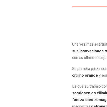
Una vez más el arti
sus innovaciones m
con su último trabajo
Su primera pieza co
citrino orange
y esm
Es que su trabajo co
sostienen en cilin
fuerza electromagn
magnetita)
y atrapen