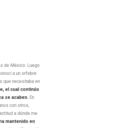
vés de México. Luego
conocí a un orfebre
mo que necesitaba en
, el cual continúo
ca se acaben.
En
unos con otros,
actitud a dónde me
 ha mantenido en