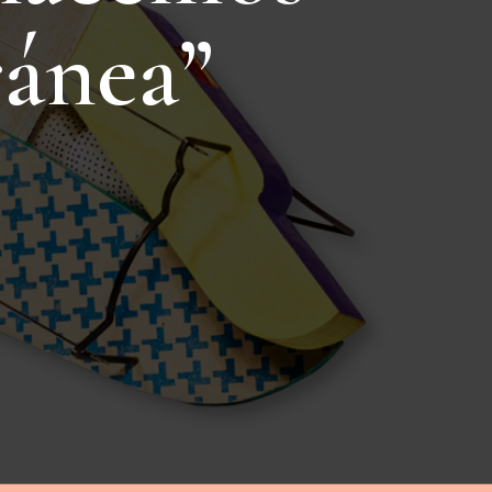
r
á
n
e
a
”