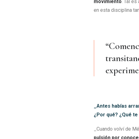
movimiento
. Tal e
en esta disciplina ta
“Comencé
transitan
experime
_Antes habías arra
¿Por qué? ¿Qué te 
_Cuando volví de Mé
pulsión por conocer