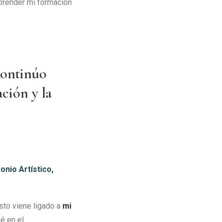
mprender mi formación
continúo
ación y la
nio Artístico,
to viene ligado a
mi
é en el