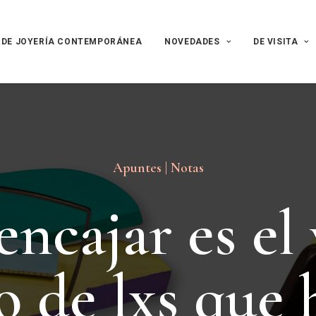
 DE JOYERÍA CONTEMPORÁNEA
NOVEDADES
DE VISITA
Apuntes | Notas
e
n
c
a
j
a
r
e
s
e
l
o
d
e
l
x
s
q
u
e