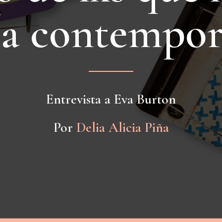
í
a
c
o
n
t
e
m
p
o
Entrevista a Eva Burton
Por
Delia Alicia Piña