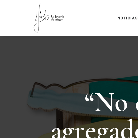
NOTICIAS
“
N
o
a
g
r
e
g
a
d