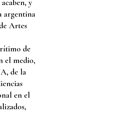
 acaben, y
a argentina
de Artes
rítimo de
n el medio,
A, de la
iencias
onal en el
alizados,