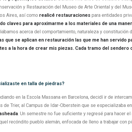
servación y Restauración del Museo de Arte Oriental y del Mus
os Aires, así como
realicé restauraciones
para entidades pri
ido claves para aproximarme a los materiales de una mane
iábamos acerca del comportamiento, naturaleza y constitución d
cas que se aplican en restauración las que me han servido p
es a la hora de crear mis piezas. Cada tramo del sendero 
alizaste en talla de piedras
?
iando en la Escola Massana en Barcelona, decidí ir de intercam
s de Trier, al Campus de Idar-Oberstein que se especializaba e
lasheada
. Un semestre no fue suficiente y regresé para hacer el
quel recóndito pueblo alemán, enfocada de lleno a trabajar con pi