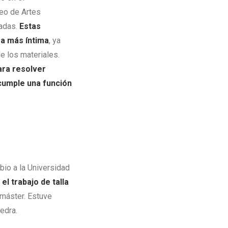
eo de Artes
vadas.
Estas
ra más íntima
, ya
e los materiales.
ara resolver
cumple una función
bio a la Universidad
n
el trabajo de talla
 máster. Estuve
edra.