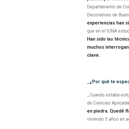
Departamento de Con
Decorativas de Buen
experiencias han s
que en el IUNA estud
Han
sido las técni
muchos interrogant
clave
.
_¿Por qué te especi
_Cuando estaba estud
de Ciencias Aplicada
en piedra. Quedé f
viviendo 3 años en a