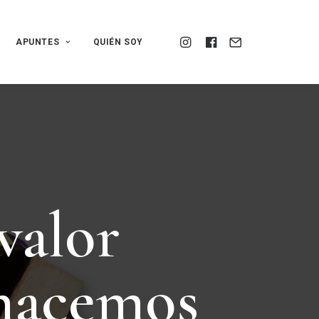
APUNTES
QUIÉN SOY
v
a
l
o
r
h
a
c
e
m
o
s