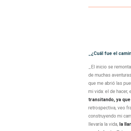
_¿Cuál fue el cami
_El inicio se remont
de muchas aventuras y
que me abrió las pue
mi vida: el de hacer, 
transitando, ya que
retrospectiva, veo f
construyendo mi cam
llevaría la vida,
la ll