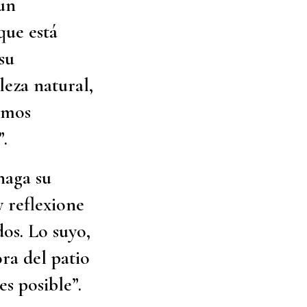
 un
que está
su
leza natural,
gamos
.
haga su
y reflexione
dos. Lo suyo,
ora del patio
s posible”.