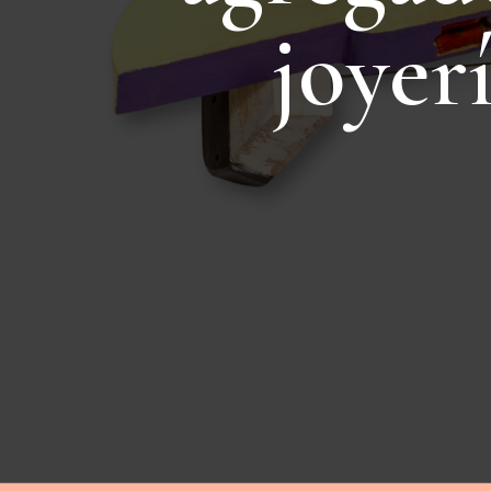
j
o
y
e
r