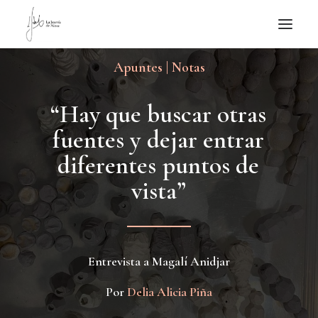
Apuntes | Notas
NOTICIAS DE JOYERÍA CONTEMPORÁNEA
NOVEDADES
“
H
a
y
q
u
e
b
u
s
c
a
r
o
t
r
a
s
DE VISITA
f
u
e
n
t
e
s
y
d
e
j
a
r
e
n
t
r
a
r
APUNTES
d
i
f
e
r
e
n
t
e
s
p
u
n
t
o
s
d
e
QUIÉN SOY
v
i
s
t
a
”
Entrevista a Magalí Anidjar
Por
Delia Alicia Piña