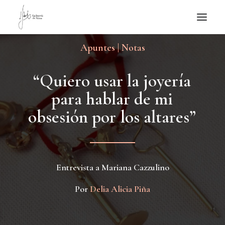
Apuntes | Notas
NOTICIAS DE JOYERÍA CONTEMPORÁNEA
NOVEDADES
“
Q
u
i
e
r
o
u
s
a
r
l
a
j
o
y
e
r
í
a
DE VISITA
p
a
r
a
h
a
b
l
a
r
d
e
m
i
APUNTES
o
b
s
e
s
i
ó
n
p
o
r
l
o
s
a
l
t
a
r
e
s
”
QUIÉN SOY
Entrevista a Mariana Cazzulino
Por
Delia Alicia Piña