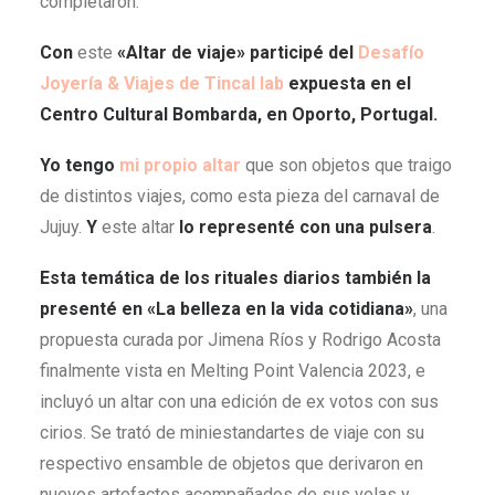
completaron.
Con
este
«
Altar de viaje
»
participé del
Desafío
Joyería & Viajes de Tincal lab
expuesta en el
Centro Cultural Bombarda, en Oporto, Portugal.
Yo tengo
mi propio altar
que son objetos que traigo
de distintos viajes, como esta pieza del carnaval de
Jujuy.
Y
este altar
lo representé con una pulsera
.
Esta temática de los rituales diarios también la
presenté en
«
La belleza en la vida cotidiana
»
, una
propuesta curada por Jimena Ríos y Rodrigo Acosta
finalmente vista en Melting Point Valencia 2023, e
incluyó un altar con una edición de ex votos con sus
cirios. Se trató de miniestandartes de viaje con su
respectivo ensamble de objetos que derivaron en
nuevos artefactos acompañados de sus velas y