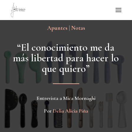
Apuntes | Notas
NOTICIAS DE JOYERÍA CONTEMPORÁNEA
NOVEDADES
“
E
l
c
o
n
o
c
i
m
i
e
n
t
o
m
e
d
a
DE VISITA
m
á
s
l
i
b
e
r
t
a
d
p
a
r
a
h
a
c
e
r
l
o
APUNTES
q
u
e
q
u
i
e
r
o
”
QUIÉN SOY
Entrevista a Mica Mornaghi
Por
Delia Alicia Piña