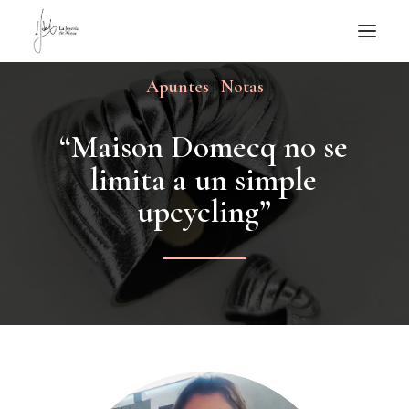
Apuntes | Notas
NOTICIAS DE JOYERÍA CONTEMPORÁNEA
NOVEDADES
“
M
a
i
s
o
n
D
o
m
e
c
q
n
o
s
e
DE VISITA
l
i
m
i
t
a
a
u
n
s
i
m
p
l
e
APUNTES
u
p
c
y
c
l
i
n
g
”
QUIÉN SOY