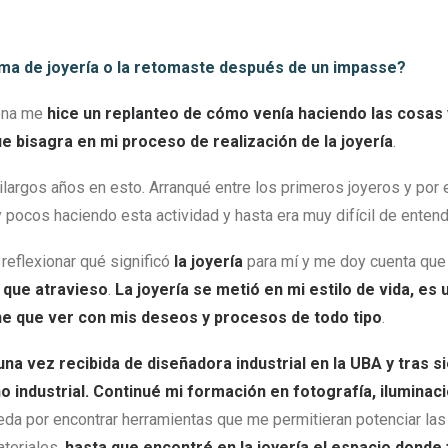
rma de joyería o la retomaste después de un impasse
?
tena me
hice un replanteo de cómo venía haciendo las cosas
e bisagra en mi proceso de realización de la joyería
.
tilargos años en esto. Arranqué entre los primeros joyeros y por
ocos haciendo esta actividad y hasta era muy difícil de entend
reflexionar qué significó
la joyería
para mí y me doy cuenta qu
que atravieso
.
La joyería se metió en mi estilo de vida, es 
ne que ver con mis deseos y procesos de todo tipo
.
una vez recibida de diseñadora industrial en la UBA y tras s
o industrial. Continué mi formación en fotografía, iluminac
da por encontrar herramientas que me permitieran potenciar las
teriales,
hasta que encontré en la joyería el espacio donde 