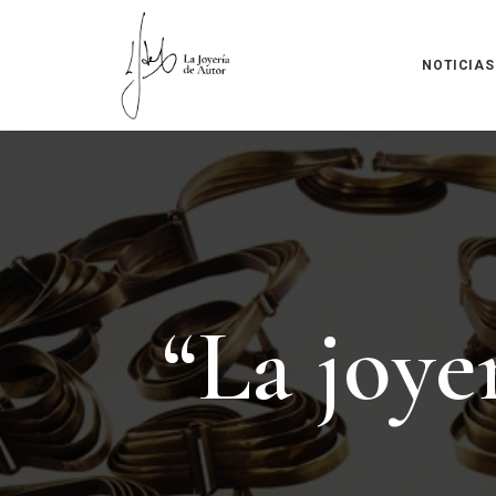
NOTICIAS
“
L
a
j
o
y
e