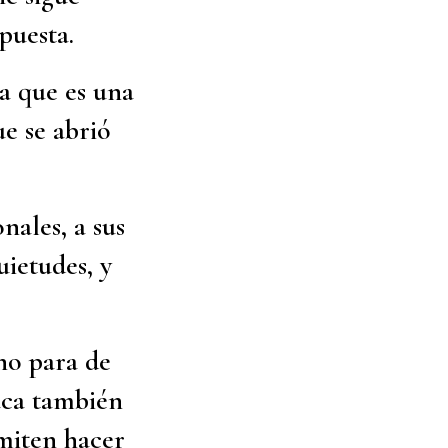
puesta.
ta que es una
e se abrió
nales, a sus
uietudes, y
 no para de
aca también
rmiten hacer