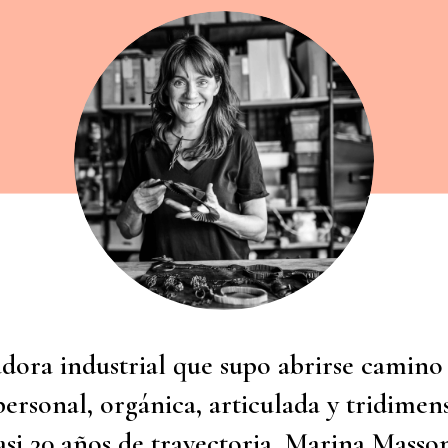
adora industrial que supo abrirse camino
ersonal, orgánica, articulada y tridimens
asi 30 años de trayectoria, Marina Masso