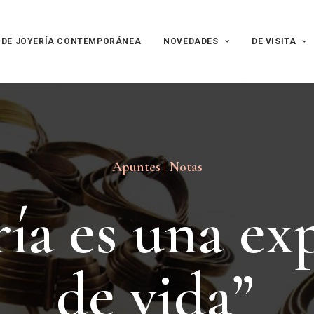
 DE JOYERÍA CONTEMPORÁNEA
NOVEDADES
DE VISITA
Apuntes | Notas
r
í
a
e
s
u
n
a
e
x
d
e
v
i
d
a
”