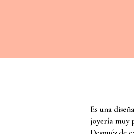
Es una diseñ
joyería muy p
Después de c