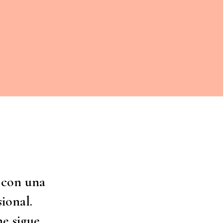
 con una
ional.
ne sigue