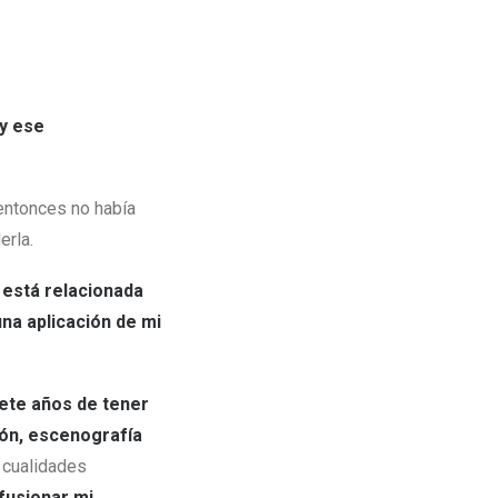
 y ese
 entonces no había
erla.
e
está relacionada
una aplicación de mi
iete años de tener
ión, escenografía
 cualidades
fusionar mi