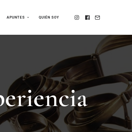
APUNTES
QUIÉN SOY
p
e
r
i
e
n
c
i
a