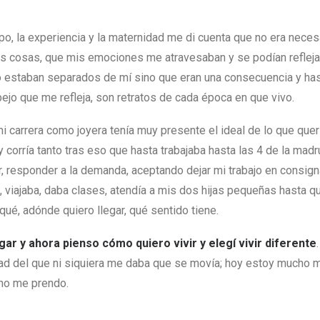
po, la experiencia y la maternidad me di cuenta que no era necesa
s cosas, que mis emociones me atravesaban y se podían refleja
o estaban separados de mí sino que eran una consecuencia y has
ejo que me refleja, son retratos de cada época en que vivo.
mi carrera como joyera tenía muy presente el ideal de lo que quer
 corría tanto tras eso que hasta trabajaba hasta las 4 de la madr
r, responder a la demanda, aceptando dejar mi trabajo en consigna
, viajaba, daba clases, atendía a mis dos hijas pequeñas hasta qu
qué, adónde quiero llegar, qué sentido tiene.
egar y ahora pienso cómo quiero vivir y elegí vivir diferente
idad del que ni siquiera me daba que se movía; hoy estoy mucho 
 no me prendo.