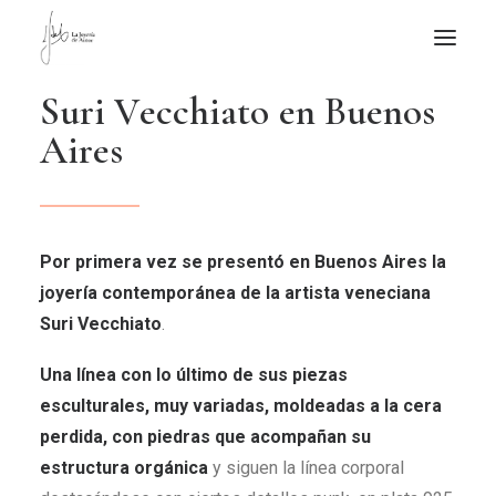
S
u
r
i
V
e
c
c
h
i
a
t
o
e
n
B
u
e
n
o
s
NOTICIAS DE JOYERÍA CONTEMPORÁNEA
A
i
r
e
s
NOVEDADES
DE VISITA
APUNTES
Por primera vez se presentó en Buenos Aires la
QUIÉN SOY
joyería contemporánea de la artista veneciana
Suri Vecchiato
.
Una línea con lo último de sus piezas
esculturales, muy variadas, moldeadas a la cera
perdida, con piedras que acompañan su
estructura orgánica
y siguen la línea corporal