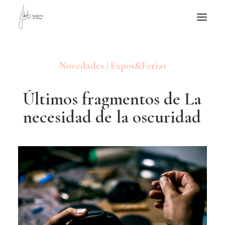
NOTICIAS DE JOYERÍA CONTEMPORÁNEA
Novedades | Expos&Ferias
NOVEDADES
DE VISITA
Ú
l
t
i
m
o
s
f
r
a
g
m
e
n
t
o
s
d
e
L
a
APUNTES
n
e
c
e
s
i
d
a
d
d
e
l
a
o
s
c
u
r
i
d
a
d
QUIÉN SOY