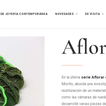
 DE JOYERÍA CONTEMPORÁNEA
NOVEDADES
DE VISITA
A
f
l
o
En la última
serie Aflora
Morillo, aborda una invest
reutilización de un materi
como las cámaras de rueda
desarrollé varias piezas d