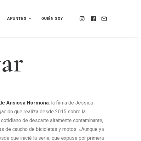
APUNTES
QUIÉN SOY
r
a
r
r de Ansiosa Hormona
, la firma de Jessica
igación que realiza desde 2015 sobre la
al cotidiano de descarte altamente contaminante,
s de caucho de bicicletas y motos. «Aunque ya
esde que inicié la serie, que expuse por primera