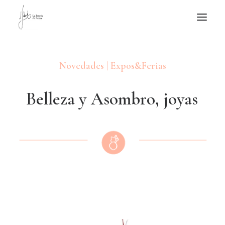
NOTICIAS DE JOYERÍA CONTEMPORÁNEA
Novedades | Expos&Ferias
NOVEDADES
DE VISITA
B
e
l
l
e
z
a
y
A
s
o
m
b
r
o
,
j
o
y
a
s
APUNTES
QUIÉN SOY