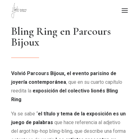
B
l
i
n
g
R
i
n
g
e
n
P
a
r
c
o
u
r
s
NOTICIAS DE JOYERÍA CONTEMPORÁNEA
B
i
j
o
u
x
NOVEDADES
DE VISITA
APUNTES
Volvió Parcours Bijoux, el evento parisino de
QUIÉN SOY
joyería contemporánea
, que en su cuarto capítulo
reedita la
exposición del colectivo lionés Bling
Ring
.
Ya se sabe “
el título y tema de la exposición es un
juego de palabras
que hace referencia al adjetivo
del argot hip-hop bling-bling, que describe una forma