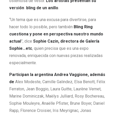
ostentosa de vestir.
Los artistas presentan su
versión bling de un anillo
.
“Un tema que es una excusa para divertirse, para
hacer todo lo posible, pero también
Bling Ring
cuestiona y pone en perspectiva nuestro mundo
actual
”, dice
Sophie Cazin, directora de Galería
Sophie…etc
, quien precisa que es una expo
renovada, enriquecida con nuevas piezas realizadas
especialmente.
Participan la argentina Andrea Vaggione, además
de
Alex Modeste, Camille Galindez, Elsa Benott, Félix
Ferraton, Jean Boggio, Laura Guitte, Laurène Vernet,
Marine Dominiczak, Maëlys Julliard, Rosy Bochereau,
Sophie Mouleyre, Anaëlle Pfister, Brune Boyer, Daniel
Rapp, Florence Croisier, Iris Meyrignac, Jonas