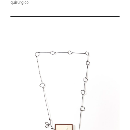
quirúrgico.