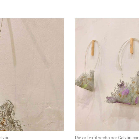
alván
Pieza textil hecha por Galván con