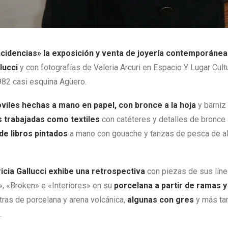
cidencias» la exposición y venta de joyería contemporáne
lucci
y con fotografías de Valeria Arcuri en Espacio Y Lugar Cultu
2982 casi esquina Agüero.
óviles hechas a mano en papel, con bronce a la hoja
y barniz 
 trabajadas como textiles
con catéteres y detalles de bronce a
 de libros pintados
a mano con gouache y tanzas de pesca de a
icia Gallucci exhibe una retrospectiva
con piezas de sus lín
, «Broken» e «Interiores» en su
porcelana a partir de ramas 
otras de porcelana y arena volcánica,
algunas con gres
y más ta
.