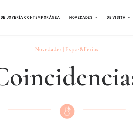
 DE JOYERÍA CONTEMPORÁNEA
NOVEDADES
DE VISITA
Novedades | Expos&Ferias
C
o
i
n
c
i
d
e
n
c
i
a