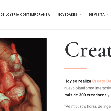
 DE JOYERÍA CONTEMPORÁNEA
NOVEDADES
DE VISITA
C
r
e
a
Hoy se realiza
Create D
nueva plataforma interactiv
más de 300 creadores
y 
“Veinticuatro horas de inge