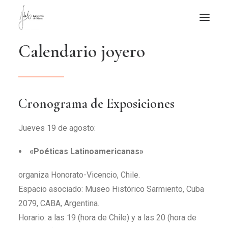
C
a
l
e
n
d
a
r
i
o
j
o
y
e
r
o
NOTICIAS DE JOYERÍA CONTEMPORÁNEA
NOVEDADES
DE VISITA
Cronograma de Exposiciones
APUNTES
QUIÉN SOY
Jueves 19 de agosto:
«Poéticas Latinoamericanas»
organiza Honorato-Vicencio, Chile.
Espacio asociado: Museo Histórico Sarmiento, Cuba
2079, CABA, Argentina.
Horario: a las 19 (hora de Chile) y a las 20 (hora de