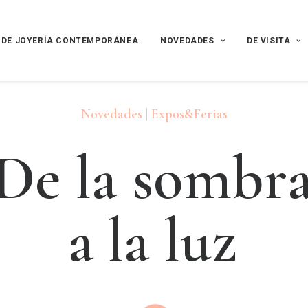
 DE JOYERÍA CONTEMPORÁNEA
NOVEDADES
DE VISITA
Novedades | Expos&Ferias
D
e
l
a
s
o
m
b
r
a
l
a
l
u
z