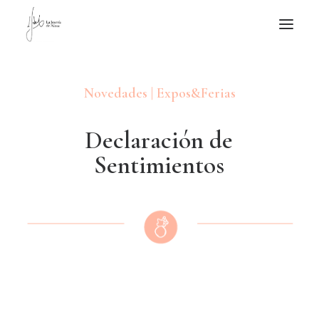
NOTICIAS DE JOYERÍA CONTEMPORÁNEA
Novedades | Expos&Ferias
NOVEDADES
DE VISITA
D
e
c
l
a
r
a
c
i
ó
n
d
e
APUNTES
S
e
n
t
i
m
i
e
n
t
o
s
QUIÉN SOY