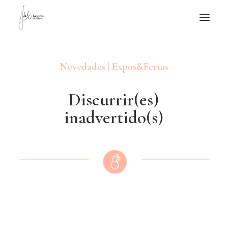
NOTICIAS DE JOYERÍA CONTEMPORÁNEA
Novedades | Expos&Ferias
NOVEDADES
DE VISITA
D
i
s
c
u
r
r
i
r
(
e
s
)
APUNTES
i
n
a
d
v
e
r
t
i
d
o
(
s
)
QUIÉN SOY