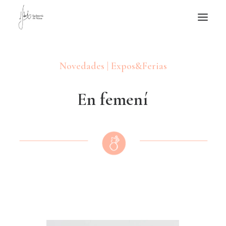
NOTICIAS DE JOYERÍA CONTEMPORÁNEA
Novedades | Expos&Ferias
NOVEDADES
DE VISITA
E
n
f
e
m
e
n
í
APUNTES
QUIÉN SOY