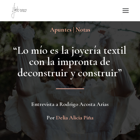
Apuntes | Notas
NOTICIAS DE JOYERÍA CONTEMPORÁNEA
NOVEDADES
“
L
o
m
í
o
e
s
l
a
j
o
y
e
r
í
a
t
e
x
t
i
l
DE VISITA
c
o
n
l
a
i
m
p
r
o
n
t
a
d
e
APUNTES
d
e
c
o
n
s
t
r
u
i
r
y
c
o
n
s
t
r
u
i
r
”
QUIÉN SOY
Entrevista a Rodrigo Acosta Arias
Por
Delia Alicia Piña