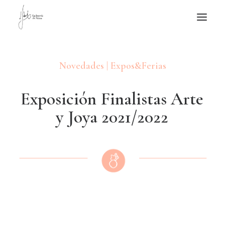
NOTICIAS DE JOYERÍA CONTEMPORÁNEA
Novedades | Expos&Ferias
NOVEDADES
DE VISITA
E
x
p
o
s
i
c
i
ó
n
F
i
n
a
l
i
s
t
a
s
A
r
t
e
APUNTES
y
J
o
y
a
2
0
2
1
/
2
0
2
2
QUIÉN SOY