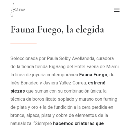
F
a
u
n
a
F
u
e
g
o
,
l
a
e
l
e
g
i
d
a
NOTICIAS DE JOYERÍA CONTEMPORÁNEA
NOVEDADES
DE VISITA
Seleccionada por Paula Selby Avellaneda, curadora
APUNTES
de la tienda tienda BigBang del Hotel Faena de Miami,
QUIÉN SOY
la línea de joyería contemporánea
Fauna Fuego
, de
Inés Bonadeo y Javiera Yañez Correa,
estrenó
piezas
que suman con su combinación única: la
técnica de borosilicato soplado y murano con fuming
de plata y oro + la de fundición a la cera perdida en
bronce, alpaca, plata y cobre de elementos de la
naturaleza. “Siempre
hacemos criaturas que