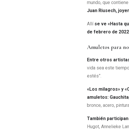
mundo, que contiene 
Juan Riusech, joyer
Allí
se ve «Hasta qu
de febrero de 2022
Amuletos para no
Entre otros artista
vida sea este tiempo
estés”.
«Los milagros» y «
amuletos: Gauchita,
bronce, acero, pintur
También participan
Hugot, Annelieke Lan