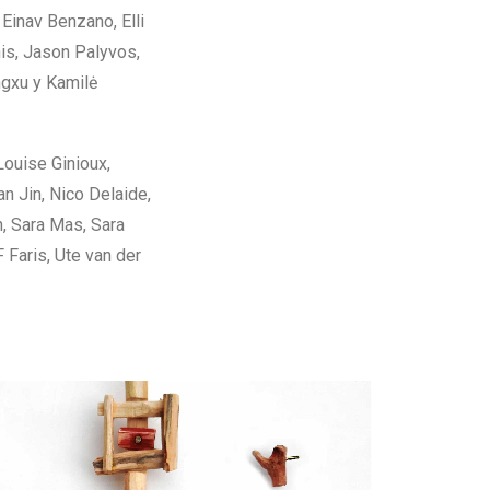
Einav Benzano, Elli
is, Jason Palyvos,
ngxu y Kamilė
Louise Ginioux,
n Jin, Nico Delaide,
, Sara Mas, Sara
 Faris, Ute van der