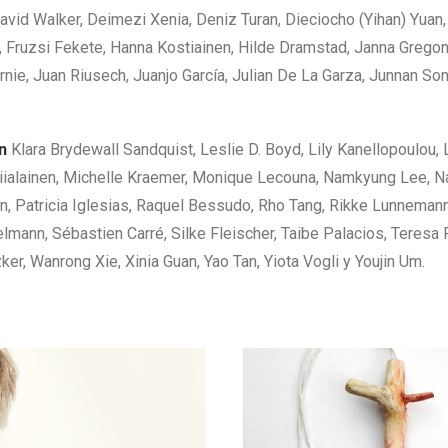
avid Walker, Deimezi Xenia, Deniz Turan, Dieciocho (Yihan) Yuan, 
, Fruzsi Fekete, Hanna Kostiainen, Hilde Dramstad, Janna Gregon
rnie, Juan Riusech, Juanjo García, Julian De La Garza, Junnan So
n
Klara Brydewall Sandquist, Leslie D. Boyd, Lily Kanellopoulou, 
iialainen, Michelle Kraemer, Monique Lecouna, Namkyung Lee, Na
n, Patricia Iglesias, Raquel Bessudo, Rho Tang, Rikke Lunnemann
mann, Sébastien Carré, Silke Fleischer, Taibe Palacios, Teresa F
ker, Wanrong Xie, Xinia Guan, Yao Tan, Yiota Vogli y Youjin Um.