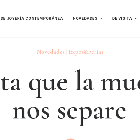
 DE JOYERÍA CONTEMPORÁNEA
NOVEDADES
DE VISITA
Novedades | Expos&Ferias
s
t
a
q
u
e
l
a
m
u
n
o
s
s
e
p
a
r
e