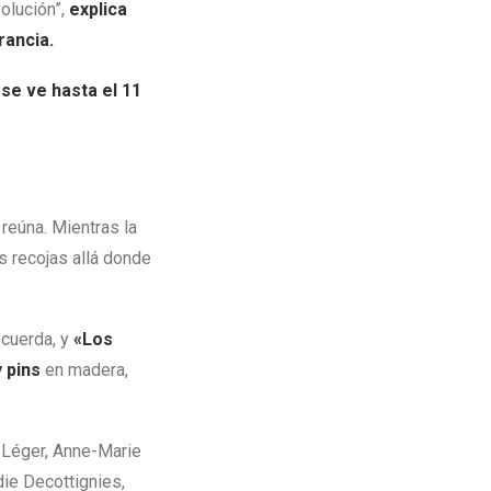
volución”,
explica
rancia.
se ve hasta el 11
reúna. Mientras la
s recojas allá donde
 cuerda, y
«Los
 pins
en madera,
e Léger, Anne-Marie
ie Decottignies,