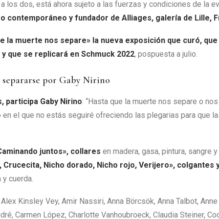
a los dos, está ahora sujeto a las fuerzas y condiciones de la e
o contemporáneo y fundador de Alliages, galería de Lille, F
e la muerte nos separe» la nueva exposición que curó, que 
 y que se replicará en Schmuck 2022
, pospuesta a julio.
 separarse por Gaby Nirino
s, participa Gaby Nirino
: “Hasta que la muerte nos separe o nos 
 en el que no estás seguiré ofreciendo las plegarias para que la
Caminando juntos», collares
en madera, gasa, pintura, sangre y
 Crucecita, Nicho dorado, Nicho rojo, Verijero», colgantes y
a y cuerda.
Alex Kinsley Vey, Amir Nassiri, Anna Börcsök, Anna Talbot, Ann
dré, Carmen López, Charlotte Vanhoubroeck, Claudia Steiner, Cod