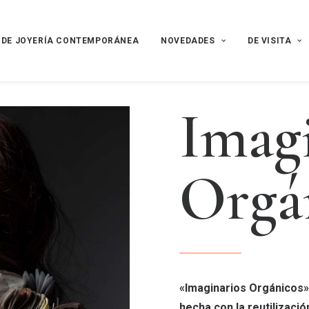
 DE JOYERÍA CONTEMPORÁNEA
NOVEDADES
DE VISITA
I
m
a
g
O
r
g
á
«Imaginarios Orgánicos»
hecha con la reutilizació