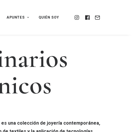
APUNTES
QUIÉN SOY
i
n
a
r
i
o
s
n
i
c
o
s
 es una colección de joyería contemporánea,
n de textiles y la aplicación de tecnologías