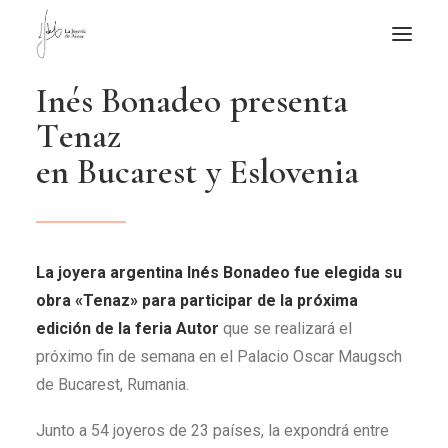
I
n
é
s
B
o
n
a
d
e
o
p
r
e
s
e
n
t
a
NOTICIAS DE JOYERÍA CONTEMPORÁNEA
T
e
n
a
z
NOVEDADES
e
n
B
u
c
a
r
e
s
t
y
E
s
l
o
v
e
n
i
a
DE VISITA
APUNTES
QUIÉN SOY
La joyera argentina Inés Bonadeo fue elegida su
obra «Tenaz» para participar de la próxima
edición de la feria Autor
que se realizará el
próximo fin de semana en el Palacio Oscar Maugsch
de Bucarest, Rumania.
Junto a 54 joyeros de 23 países, la expondrá entre