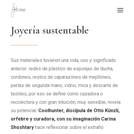
J
o
y
e
r
í
a
s
u
s
t
e
n
t
a
b
l
e
NOTICIAS DE JOYERÍA CONTEMPORÁNEA
NOVEDADES
DE VISITA
Sus materiales tuvieron una vida, uso y significado
APUNTES
anterior: redes de plástico de esponjas de ducha,
QUIÉN SOY
cordones, restos de caparazones de mejillones,
perlas de segunda mano, vidrio, mica y descarte de
textiles, por eso se define como cazadora o
recolectora y con gran intuición, muy sensible, revela
su potencial.
Coolhunter, discípula de Otto Künzli,
orfebre y curadora, con su imaginación Carina
Shoshtary
hace reflexionar sobre el extraño