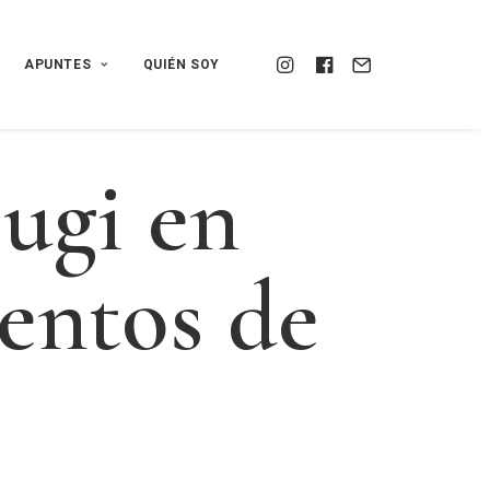
APUNTES
QUIÉN SOY
s
u
g
i
e
n
e
n
t
o
s
d
e