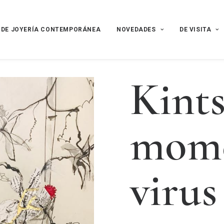
 DE JOYERÍA CONTEMPORÁNEA
NOVEDADES
DE VISITA
K
i
n
t
m
o
m
v
i
r
u
s