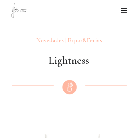
NOTICIAS DE JOYERÍA CONTEMPORÁNEA
Novedades | Expos&Ferias
NOVEDADES
DE VISITA
L
i
g
h
t
n
e
s
s
APUNTES
QUIÉN SOY