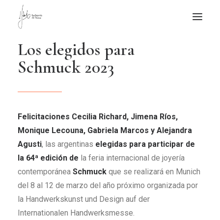
L
o
s
e
l
e
g
i
d
o
s
p
a
r
a
NOTICIAS DE JOYERÍA CONTEMPORÁNEA
S
c
h
m
u
c
k
2
0
2
3
NOVEDADES
DE VISITA
APUNTES
Felicitaciones Cecilia Richard, Jimena Ríos,
QUIÉN SOY
Monique Lecouna, Gabriela Marcos y Alejandra
Agusti
, las argentinas
elegidas para participar de
la 64ª edición de
la feria internacional de joyería
contemporánea
Schmuck
que se realizará en Munich
del 8 al 12 de marzo del año próximo organizada por
la Handwerkskunst und Design auf der
Internationalen Handwerksmesse.