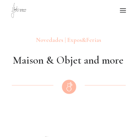
NOTICIAS DE JOYERÍA CONTEMPORÁNEA
Novedades | Expos&Ferias
NOVEDADES
DE VISITA
M
a
i
s
o
n
&
O
b
j
e
t
a
n
d
m
o
r
e
APUNTES
QUIÉN SOY