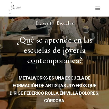
De visita | Escuelas
NOTICIAS DE JOYERÍA CONTEMPORÁNEA
NOVEDADES
¿Qué se aprende en las
DE VISITA
escuelas de joyería
APUNTES
contemporánea?
QUIÉN SOY
METALWORKS ES UNA ESCUELA DE
FORMACIÓN DE ARTISTAS JOYEROS QUE
DIRIGE FEDERICO ROLLA EN VILLA DOLORES,
CÓRDOBA