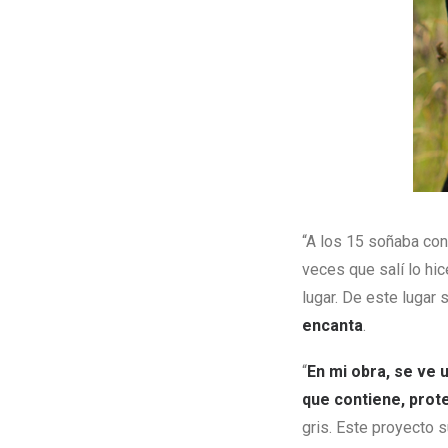
“A los 15 soñaba con
veces que salí lo h
lugar. De este lugar 
encanta
.
“
En mi obra, se ve
que contiene, prot
gris. Este proyecto 