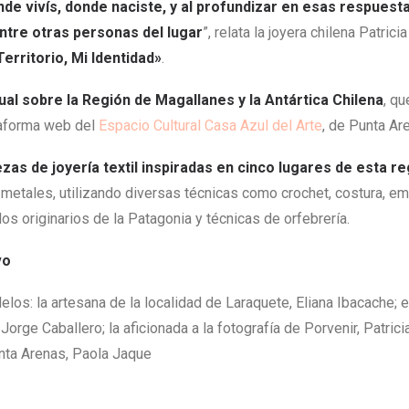
nde vivís, donde naciste, y al profundizar en esas respuest
ntre otras personas del lugar
”, relata la joyera chilena Patrici
Territorio, Mi Identidad»
.
ual sobre la Región de Magallanes y la Antártica Chilena
, qu
taforma web del
Espacio Cultural Casa Azul del Arte
, de Punta Ar
ezas de joyería textil inspiradas en cinco lugares de esta r
 metales, utilizando diversas técnicas como crochet, costura, em
os originarios de la Patagonia y técnicas de orfebrería.
vo
os: la artesana de la localidad de Laraquete, Eliana Ibacache; el
Jorge Caballero; la aficionada a la fotografía de Porvenir, Patricia
nta Arenas, Paola Jaque