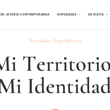
 DE JOYERÍA CONTEMPORÁNEA
NOVEDADES
DE VISITA
Novedades | Expos&Ferias
M
i
T
e
r
r
i
t
o
r
i
M
i
I
d
e
n
t
i
d
a