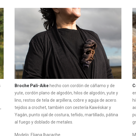
s
Broche Pali-Aike
hecho con cordón de cáñamo y de
C
yute, cordón plano de algodón, hilos de algodón, yute y
en
e
lino, restos de tela de arpillera, cobre y aguja de acero.
hi
,
tejidos a crochet, también con cestería Kawéskar y
a
Yagán, punto ojal de costura, teñido, martillado, pátina
p
al fuego y doblado de metales.
g
Modelo: Eliana Ibacache.
M