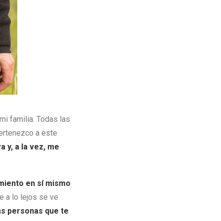
mi familia. Todas las
ertenezco a este
 y, a la vez, me
amiento en sí mismo
e a lo lejos se ve
las personas que te