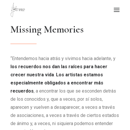
M
i
s
s
i
n
g
M
e
m
o
r
i
e
s
NOTICIAS DE JOYERÍA CONTEMPORÁNEA
NOVEDADES
DE VISITA
“Entendemos hacia atrás y vivimos hacia adelante, y
APUNTES
los recuerdos nos dan las raíces para hacer
QUIÉN SOY
crecer nuestra vida
.
Los artistas estamos
especialmente obligados a encontrar más
recuerdos
, a encontrar los que se esconden detrás
de los conocidos y, que a veces, por sí solos,
aparecen y vuelven a desaparecer; a veces a través
de asociaciones, a veces a través de ciertos estados
de ánimo y, a veces, ni siquiera podemos entender