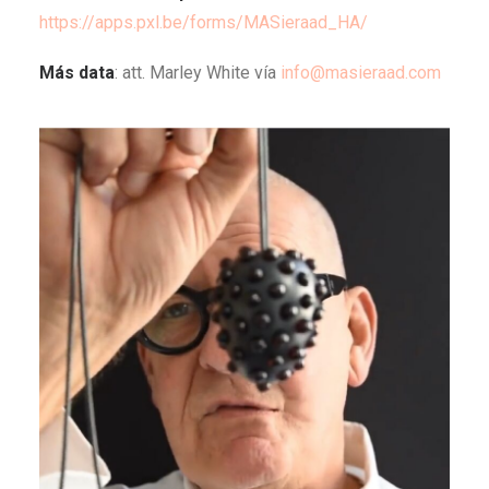
https://apps.pxl.be/forms/MASieraad_HA/
Más data
: att. Marley White vía
info@masieraad.com