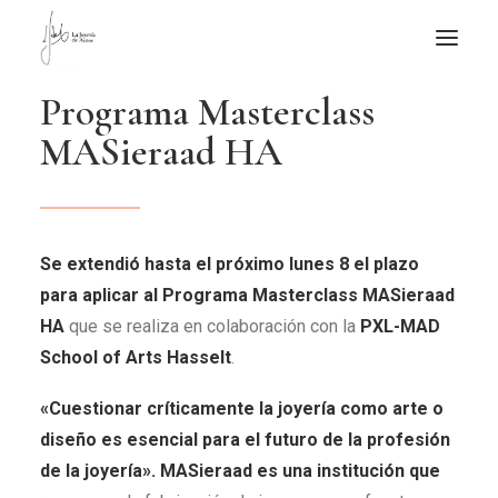
P
r
o
g
r
a
m
a
M
a
s
t
e
r
c
l
a
s
s
NOTICIAS DE JOYERÍA CONTEMPORÁNEA
M
A
S
i
e
r
a
a
d
H
A
NOVEDADES
DE VISITA
APUNTES
Se extendió hasta el próximo lunes 8 el plazo
QUIÉN SOY
para aplicar al Programa Masterclass MASieraad
HA
que se realiza en colaboración con la
PXL-MAD
School of Arts Hasselt
.
«Cuestionar críticamente la joyería como arte o
diseño es esencial para el futuro de la profesión
de la joyería».
MASieraad es una institución que