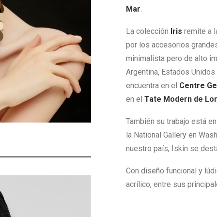
Mar
.
La colección
Iris
remite a l
por los accesorios grande
minimalista pero de alto im
Argentina, Estados Unidos 
encuentra en el
Centre Ge
en el
Tate Modern de Lo
También su trabajo está e
la National Gallery en Wa
nuestro país, Iskin se dest
Con diseño funcional y lú
acrílico, entre sus principa