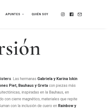
APUNTES
QUIÉN SOY
r
s
i
ó
n
isters
. Las hermanas
Gabriela y Karina Iskin
ones Piet, Bauhaus y Greta
con piezas más
uitectónicas, inspiradas en la Bauhaus, en
do con cierre magnético, materiales que repite
 Suman con la inclusión de cuero en
Rainbow y