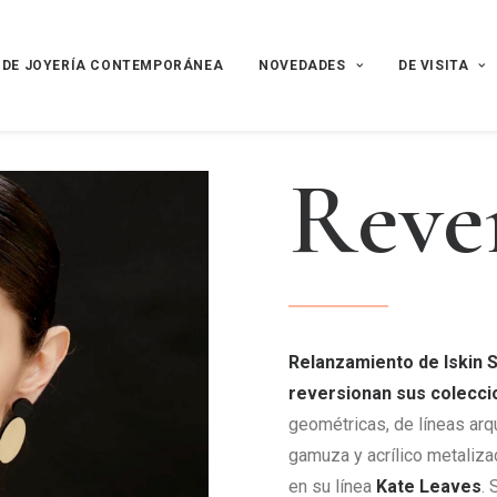
 DE JOYERÍA CONTEMPORÁNEA
NOVEDADES
DE VISITA
R
e
v
e
Relanzamiento de Iskin S
reversionan sus colecci
geométricas, de líneas arq
gamuza y acrílico metaliza
en su línea
Kate Leaves
.