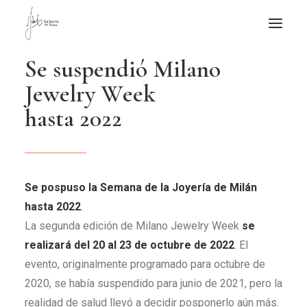
S
e
s
u
s
p
e
n
d
i
ó
M
i
l
a
n
o
NOTICIAS DE JOYERÍA CONTEMPORÁNEA
J
e
w
e
l
r
y
W
e
e
k
NOVEDADES
h
a
s
t
a
2
0
2
2
DE VISITA
APUNTES
QUIÉN SOY
Se pospuso la Semana de la Joyería de Milán
hasta 2022
.
La segunda edición de Milano Jewelry Week
se
realizará del 20 al 23 de octubre de 2022
. El
evento, originalmente programado para octubre de
2020, se había suspendido para junio de 2021, pero la
realidad de salud llevó a decidir posponerlo aún más.