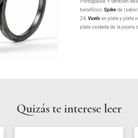
Portuguesa. Y también des
benéficos:
Spike
de Isabel
24;
Vuelo
en plata y plata 
plata oxidada de la joyera
Quizás te interese leer