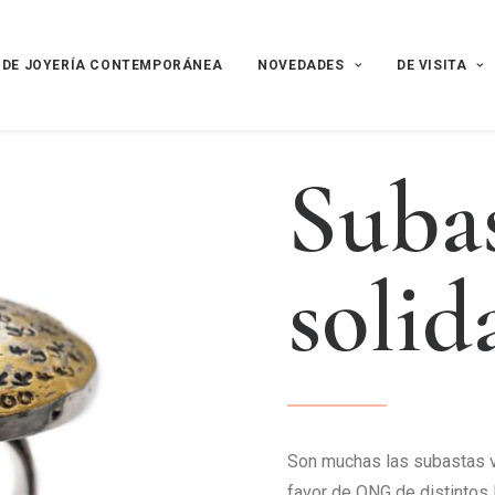
 DE JOYERÍA CONTEMPORÁNEA
NOVEDADES
DE VISITA
S
u
b
a
s
o
l
i
d
Son muchas las subastas v
favor de ONG de distintos 