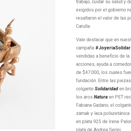
trabajo, cuidar su salud y
exigidos por el gobierno n
resaltaron el valor de las p
Carulla.
Vale destacar que en nuestr
campaña
#JoyeriaSolidar
vendidas a beneficio de la 
acciones, ayuda a comedor
de $47.000, los cuales fue
fundación. Entre las pieza
colgante
Solidaridad
en bro
los aros
Natura
en PET rec
Fabiana Gadano; el colgan
zamak y laca poliuretánica 
en plata 925 de Irene Palom
plata de Andrea Serini.