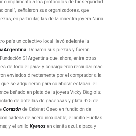
 dar cumplimento a los protocolos de bioseguridad
acional”, señalaron sus organizadores, que
iezas, en particular, las de la maestra joyera Nuria
o país un colectivo local llevó adelante la
iaArgentina
. Donaron sus piezas y fueron
Fundación Sí Argentina-que, ahora, entre otras
es de todo el país- y consiguieron recaudar más
ron enviados directamente por el comprador a la
s que se adquirieron para colaborar estaban el
nce bañado en plata de la joyera Vicky Biagiola;
iclado de botellas de gaseosas y plata 925 de
te
Corazón
de Cabinet Óseo en fundición de
con cadena de acero inoxidable; el anillo Huellas
ar, y el anillo
Kyanos
en cianita azul, alpaca y