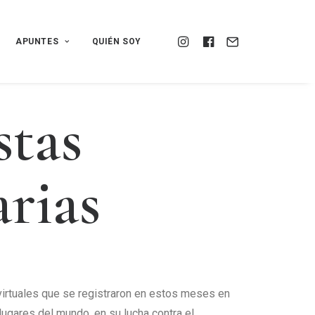
APUNTES
QUIÉN SOY
s
t
a
s
a
r
i
a
s
irtuales que se registraron en estos meses en
lugares del mundo, en su lucha contra el