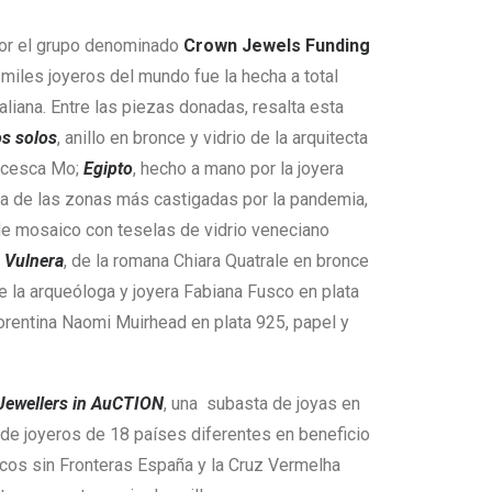
or el grupo denominado
Crown Jewels Funding
 miles joyeros del mundo fue la hecha a total
taliana. Entre las piezas donadas, resalta esta
s solos
, anillo en bronce y vidrio de la arquitecta
ancesca Mo;
Egipto
, hecho a mano por la joyera
na de las zonas más castigadas por la pandemia,
de mosaico con teselas de vidrio veneciano
;
Vulnera
, de la romana Chiara Quatrale en bronce
de la arqueóloga y joyera Fabiana Fusco en plata
florentina Naomi Muirhead en plata 925, papel y
Jewellers in AuCTION
, una subasta de joyas en
s de joyeros de 18 países diferentes en beneficio
cos sin Fronteras España y la Cruz Vermelha