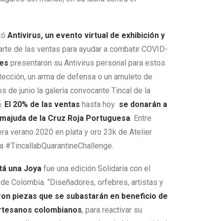
izó
Antivirus, un evento virtual de exhibición y
arte de las ventas para ayudar a combatir COVID-
ses
presentaron su Antivirus personal para estos
tección, un arma de defensa o un amuleto de
 de junio la galería convocante Tincal de la
a.
El 20% de las ventas
hasta hoy
se donarán
a
emajuda
de
la Cruz Roja Portuguesa
. Entre
era verano 2020 en plata y oro 23k de Atelier
ra #TincallabQuarantineChallenge.
á una Joya
fue una edición Solidaria con el
 de Colombia. “Diseñadores, orfebres, artistas y
on piezas que se subastarán en beneficio de
 artesanos colombianos
, para reactivar su