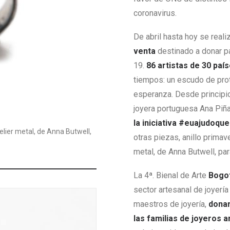
coronavirus.
De abril hasta hoy se real
venta
destinado a donar p
19.
86 artistas de 30 paí
tiempos: un escudo de pro
esperanza. Desde principios
joyera portuguesa Ana Piñ
la iniciativa #euajudoqu
elier metal, de Anna Butwell,
otras piezas, anillo primav
metal, de Anna Butwell, pa
La 4ª. Bienal de Arte
Bogot
sector artesanal de joyería
maestros de joyería,
donar
las familias de joyeros