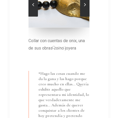
a
Collar con cuentas de onix, una
Sus piezas s
de sus obras como joyera
orgánicas
“Hago las cosas cuando me
da la gana y las hago porque
creo mucho en ellas… Quería
exhibir aquello que
representara mi identidad, lo
que verdaderamente me
gusta… Además de querer
conquistar a los clientes de
hoy pretendía y pretendo