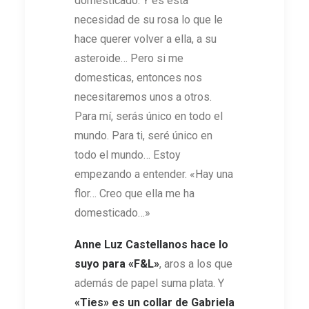
domesticado. Y es esta
necesidad de su rosa lo que le
hace querer volver a ella, a su
asteroide… Pero si me
domesticas, entonces nos
necesitaremos unos a otros.
Para mí, serás único en todo el
mundo. Para ti, seré único en
todo el mundo… Estoy
empezando a entender. «Hay una
flor… Creo que ella me ha
domesticado…»
Anne Luz Castellanos
hace lo
suyo para
«
F&L
»
, aros a los que
además de papel suma plata. Y
«
Ties
» es un collar de
Gabriela