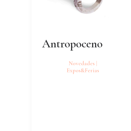
Antropoceno
Novedades |
Expos&Ferias