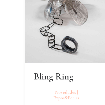
Bling Ring
Novedades |
Expos&Ferias