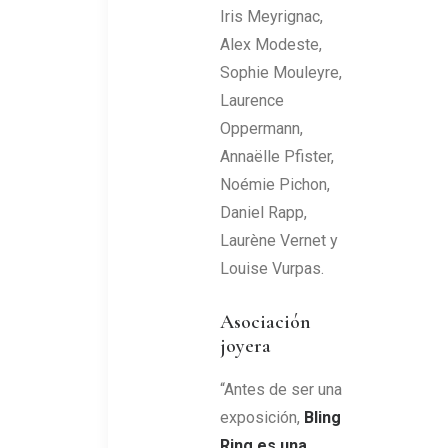
Iris Meyrignac,
Alex Modeste,
Sophie Mouleyre,
Laurence
Oppermann,
Annaëlle Pfister,
Noémie Pichon,
Daniel Rapp,
Laurène Vernet y
Louise Vurpas.
Asociación
joyera
“Antes de ser una
exposición,
Bling
Ring es una