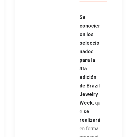
Se
conocier
on los
seleccio
nados
para la
4ta.
edición
de Brazil
Jewelry
Week,
qu
e
se
realizará
en forma