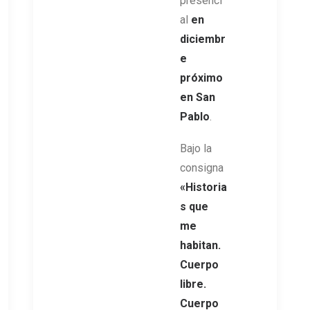
presenci
al
en
diciembr
e
próximo
en San
Pablo
.
Bajo la
consigna
«Historia
s que
me
habitan.
Cuerpo
libre.
Cuerpo