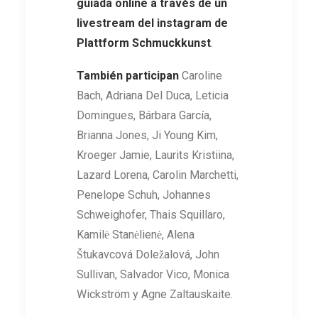
guiada online a través de un
livestream del instagram de
Plattform Schmuckkunst
.
También participan
Caroline
Bach, Adriana Del Duca, Leticia
Domingues, Bárbara García,
Brianna Jones, Ji Young Kim,
Kroeger Jamie, Laurits Kristiina,
Lazard Lorena, Carolin Marchetti,
Penelope Schuh, Johannes
Schweighofer, Thais Squillaro,
Kamilė Stanėlienė, Alena
Štukavcová Doležalová, John
Sullivan, Salvador Vico, Monica
Wickström y Agne Zaltauskaite.