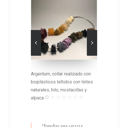
zado con
De los cielos, brazalete
Del Horno
on tintes
realizado con biocompuestos e
realizada
llas y
hilo
bronce
“Estudiar una carrera