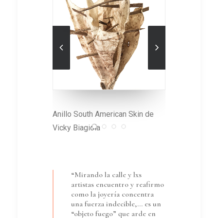
e de
Anillo Fue
Anillo South American Skin de
Ángela Roj
Vicky Biagiola
“Mirando la calle y lxs
artistas encuentro y reafirmo
como la joyería concentra
una fuerza indecible,… es un
“objeto fuego” que arde en