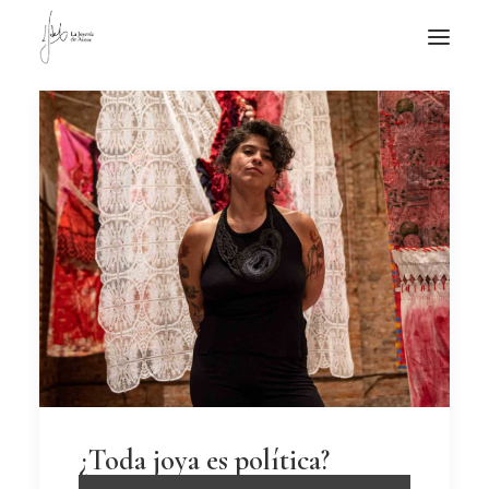
NOTICIAS DE JOYERÍA CONTEMPORÁNEA
NOVEDADES
DE VISITA
APUNTES
QUIÉN SOY
¿Toda joya es política?