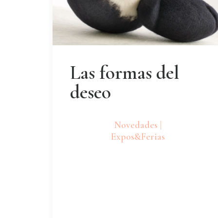
Las formas del
deseo
Novedades |
Expos&Ferias