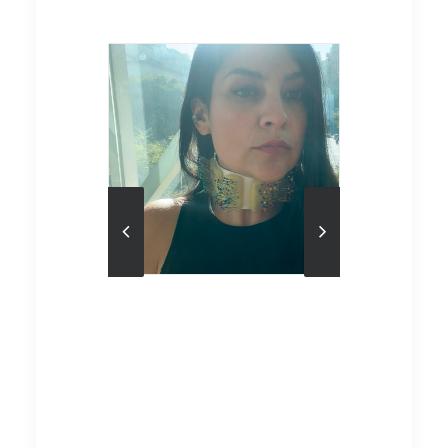
Media error: Format(s)
not supported or
source(s) not found
Descargar archivo:
http://www.lajoyeriadea
utor.com/wp-
content/uploads/2024/09
/joya-sonora-Laura-
Egea-La-Joyeria-de-
Autor.mp4?_=1